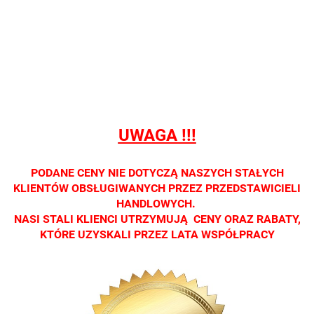
Nie
Nie
Nie
Nie
Nie
prowadzimy
prowadzimy
prowadzimy
prowadzimy
prowadzi
sprzedaży
sprzedaży
sprzedaży
sprzedaży
sprzedaż
detalicznej.
detalicznej.
detalicznej.
detalicznej.
detaliczne
Oprawa
Oprawa
Oprawa
Oprawa
Oprawa
dostępna
dostępna
dostępna
dostępna
dostępna
tylko w
tylko w
tylko w
tylko w
tylko w
salonach
salonach
salonach
salonach
salonach
UWAGA !!!
optycznych.
optycznych.
optycznych.
optycznych.
optycznyc
Zapraszamy
Zapraszamy
Zapraszamy
Zapraszamy
Zaprasza
PODANE CENY NIE DOTYCZĄ NASZYCH STAŁYCH
KLIENTÓW OBSŁUGIWANYCH PRZEZ PRZEDSTAWICIELI
HANDLOWYCH.
NASI STALI KLIENCI UTRZYMUJĄ CENY ORAZ RABATY,
KTÓRE UZYSKALI PRZEZ LATA WSPÓŁPRACY