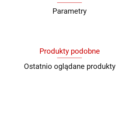
Parametry
Produkty podobne
Ostatnio oglądane produkty
QB YG
QB 8001
QB 8012
QB RY
QB YL 36
11046
928706