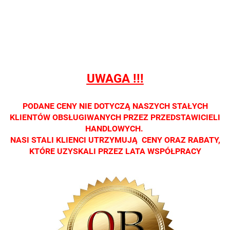
sprzedaży
sprzedaży
sprzedaży
sprzedaży
sprzedaż
detalicznej.
detalicznej.
detalicznej.
detalicznej.
detaliczne
Oprawa
Oprawa
Oprawa
Oprawa
Oprawa
dostępna
dostępna
dostępna
dostępna
dostępna
tylko w
tylko w
tylko w
tylko w
tylko w
salonach
salonach
salonach
salonach
salonach
UWAGA !!!
optycznych.
optycznych.
optycznych.
optycznych.
optycznyc
Zapraszamy
Zapraszamy
Zapraszamy
Zapraszamy
Zaprasza
PODANE CENY NIE DOTYCZĄ NASZYCH STAŁYCH
KLIENTÓW OBSŁUGIWANYCH PRZEZ PRZEDSTAWICIELI
HANDLOWYCH.
NASI STALI KLIENCI UTRZYMUJĄ CENY ORAZ RABATY,
KTÓRE UZYSKALI PRZEZ LATA WSPÓŁPRACY