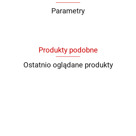
Parametry
Produkty podobne
Ostatnio oglądane produkty
QB YG
QB 8001
QB 8012
QB RY
QB YL 36
11046
928706