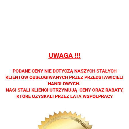
Nie
Nie
Nie
Nie
Nie
prowadzimy
prowadzimy
prowadzimy
prowadzimy
prowadzi
sprzedaży
sprzedaży
sprzedaży
sprzedaży
sprzedaż
detalicznej.
detalicznej.
detalicznej.
detalicznej.
detaliczne
Oprawa
Oprawa
Oprawa
Oprawa
Oprawa
dostępna
dostępna
dostępna
dostępna
dostępna
tylko w
tylko w
tylko w
tylko w
tylko w
salonach
salonach
salonach
salonach
salonach
UWAGA !!!
optycznych.
optycznych.
optycznych.
optycznych.
optycznyc
Zapraszamy
Zapraszamy
Zapraszamy
Zapraszamy
Zaprasza
PODANE CENY NIE DOTYCZĄ NASZYCH STAŁYCH
KLIENTÓW OBSŁUGIWANYCH PRZEZ PRZEDSTAWICIELI
HANDLOWYCH.
NASI STALI KLIENCI UTRZYMUJĄ CENY ORAZ RABATY,
KTÓRE UZYSKALI PRZEZ LATA WSPÓŁPRACY