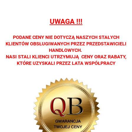
dostępna
dostępna
dostępna
dostępna
dostępna
tylko w
tylko w
tylko w
tylko w
tylko w
salonach
salonach
salonach
salonach
salonach
UWAGA !!!
optycznych.
optycznych.
optycznych.
optycznych.
optycznyc
Zapraszamy
Zapraszamy
Zapraszamy
Zapraszamy
Zaprasza
PODANE CENY NIE DOTYCZĄ NASZYCH STAŁYCH
KLIENTÓW OBSŁUGIWANYCH PRZEZ PRZEDSTAWICIELI
HANDLOWYCH.
NASI STALI KLIENCI UTRZYMUJĄ CENY ORAZ RABATY,
KTÓRE UZYSKALI PRZEZ LATA WSPÓŁPRACY