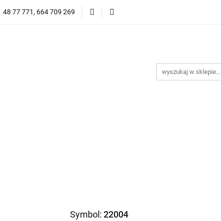
1 48 77 771, 664 709 269
Oprawy Damskie
Oprawy Męskie
Clip-on
Przeciwsłoneczne
Wyprzedaż
Oprawy Unisex
prawy Męskie
Clip-on
*NOWOŚĆ* Okulary Przeciwsło
Symbol:
22004