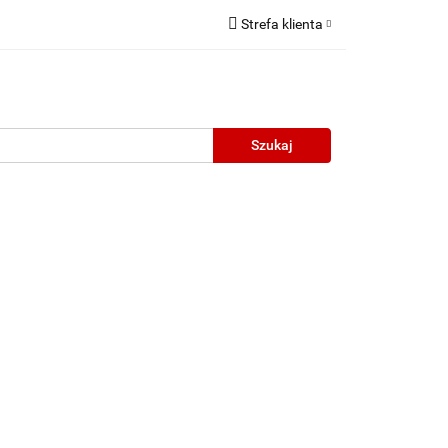
Strefa klienta
Zaloguj się
Zarejestruj się
Dodaj zgłoszenie
neczne
Wyprzedaż
Oprawy Unisex