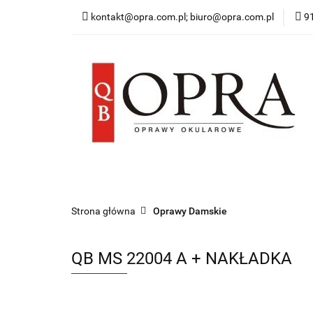
kontakt@opra.com.pl; biuro@opra.com.pl
9
Wszystkie Oprawy
*NOWOŚĆ* Okulary 
Wszystkie Oprawy
Oprawy Damskie
O
Strona główna
Oprawy Damskie
QB MS 22004 A + NAKŁADKA