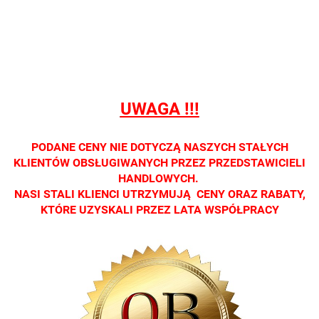
sprzedaży
sprzedaży
sprzedaży
sprzedaży
sprzedaż
detalicznej.
detalicznej.
detalicznej.
detalicznej.
detaliczne
Oprawa
Oprawa
Oprawa
Oprawa
Oprawa
dostępna
dostępna
dostępna
dostępna
dostępna
tylko w
tylko w
tylko w
tylko w
tylko w
salonach
salonach
salonach
salonach
salonach
UWAGA !!!
optycznych.
optycznych.
optycznych.
optycznych.
optycznyc
Zapraszamy
Zapraszamy
Zapraszamy
Zapraszamy
Zaprasza
PODANE CENY NIE DOTYCZĄ NASZYCH STAŁYCH
KLIENTÓW OBSŁUGIWANYCH PRZEZ PRZEDSTAWICIELI
HANDLOWYCH.
NASI STALI KLIENCI UTRZYMUJĄ CENY ORAZ RABATY,
KTÓRE UZYSKALI PRZEZ LATA WSPÓŁPRACY