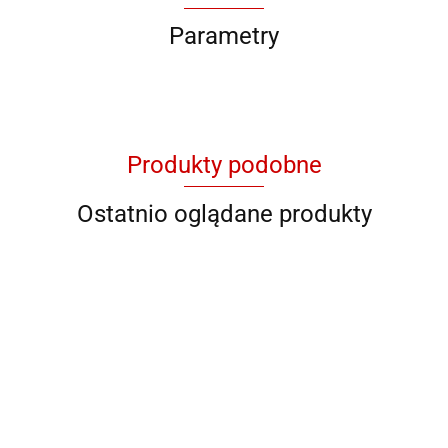
Parametry
Produkty podobne
Ostatnio oglądane produkty
QB YG
QB 8001
QB 8012
QB RY
QB YL 36
11046
928706