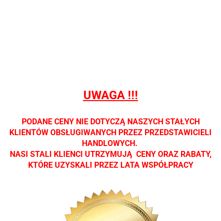
Nie
Nie
Nie
Nie
Nie
prowadzimy
prowadzimy
prowadzimy
prowadzimy
prowadzi
sprzedaży
sprzedaży
sprzedaży
sprzedaży
sprzedaż
detalicznej.
detalicznej.
detalicznej.
detalicznej.
detaliczne
Oprawa
Oprawa
Oprawa
Oprawa
Oprawa
dostępna
dostępna
dostępna
dostępna
dostępna
tylko w
tylko w
tylko w
tylko w
tylko w
salonach
salonach
salonach
salonach
salonach
UWAGA !!!
optycznych.
optycznych.
optycznych.
optycznych.
optycznyc
Zapraszamy
Zapraszamy
Zapraszamy
Zapraszamy
Zaprasza
PODANE CENY NIE DOTYCZĄ NASZYCH STAŁYCH
KLIENTÓW OBSŁUGIWANYCH PRZEZ PRZEDSTAWICIELI
HANDLOWYCH.
NASI STALI KLIENCI UTRZYMUJĄ CENY ORAZ RABATY,
KTÓRE UZYSKALI PRZEZ LATA WSPÓŁPRACY