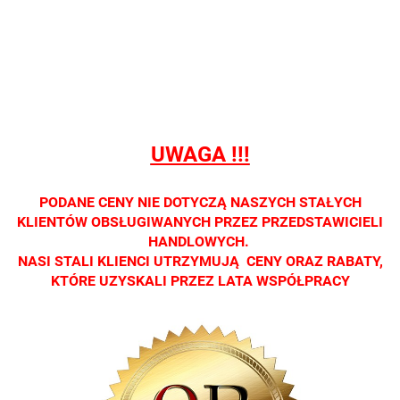
prowadzimy
prowadzimy
prowadzimy
prowadzimy
prowadzi
sprzedaży
sprzedaży
sprzedaży
sprzedaży
sprzedaż
detalicznej.
detalicznej.
detalicznej.
detalicznej.
detaliczne
Oprawa
Oprawa
Oprawa
Oprawa
Oprawa
dostępna
dostępna
dostępna
dostępna
dostępna
tylko w
tylko w
tylko w
tylko w
tylko w
salonach
salonach
salonach
salonach
salonach
UWAGA !!!
optycznych.
optycznych.
optycznych.
optycznych.
optycznyc
Zapraszamy
Zapraszamy
Zapraszamy
Zapraszamy
Zaprasza
PODANE CENY NIE DOTYCZĄ NASZYCH STAŁYCH
KLIENTÓW OBSŁUGIWANYCH PRZEZ PRZEDSTAWICIELI
HANDLOWYCH.
NASI STALI KLIENCI UTRZYMUJĄ CENY ORAZ RABATY,
KTÓRE UZYSKALI PRZEZ LATA WSPÓŁPRACY