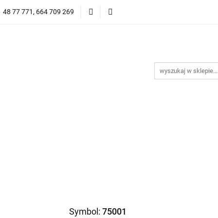
1 48 77 771, 664 709 269
Oprawy Damskie
Oprawy Męskie
Clip-on
Przeciwsłoneczne
Wyprzedaż
Oprawy Unisex
prawy Męskie
Clip-on
*NOWOŚĆ* Okulary Przeciwsło
Symbol:
75001