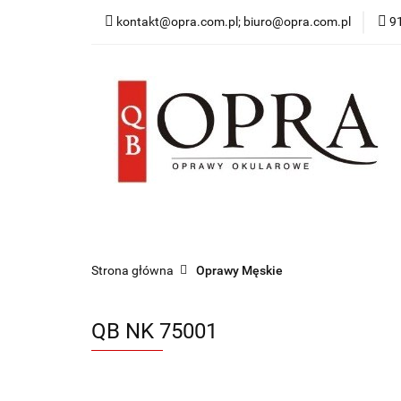
kontakt@opra.com.pl; biuro@opra.com.pl
9
Wszystkie Oprawy
*NOWOŚĆ* Okulary 
Wszystkie Oprawy
Oprawy Damskie
O
Strona główna
Oprawy Męskie
QB NK 75001