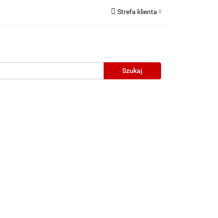
Strefa klienta
Zaloguj się
Zarejestruj się
Dodaj zgłoszenie
neczne
Wyprzedaż
Oprawy Unisex