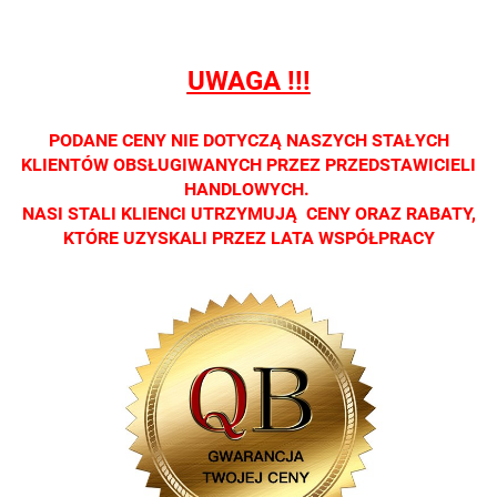
dostępna
dostępna
dostępna
dostępna
dostępna
tylko w
tylko w
tylko w
tylko w
tylko w
salonach
salonach
salonach
salonach
salonach
UWAGA !!!
optycznych.
optycznych.
optycznych.
optycznych.
optycznyc
Zapraszamy
Zapraszamy
Zapraszamy
Zapraszamy
Zaprasza
PODANE CENY NIE DOTYCZĄ NASZYCH STAŁYCH
KLIENTÓW OBSŁUGIWANYCH PRZEZ PRZEDSTAWICIELI
HANDLOWYCH.
NASI STALI KLIENCI UTRZYMUJĄ CENY ORAZ RABATY,
KTÓRE UZYSKALI PRZEZ LATA WSPÓŁPRACY