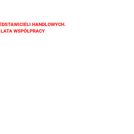
nach
salonach
salonach
salonach
cznych.
optycznych.
optycznych.
optycznych.
raszamy
Zapraszamy
Zapraszamy
Zapraszamy
EDSTAWICIELI HANDLOWYCH.
Z LATA WSPÓŁPRACY