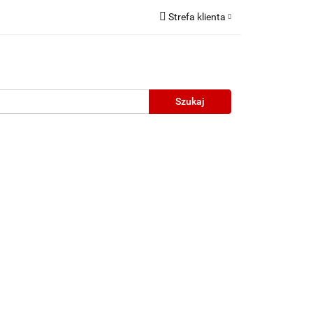
Strefa klienta
Zaloguj się
Zarejestruj się
Dodaj zgłoszenie
neczne
Wyprzedaż
Oprawy Unisex