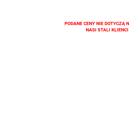
salonach
salonach
salonach
salonac
optycznych.
optycznych.
optycznych.
optyczn
Zapraszamy
Zapraszamy
Zapraszamy
Zapras
PODANE CENY NIE DOTYCZĄ 
NASI STALI KLIEN