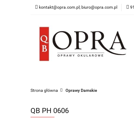
kontakt@opra.com.pl; biuro@opra.com.pl
9
Wszystkie Oprawy
*NOWOŚĆ* Okulary 
Wszystkie Oprawy
Oprawy Damskie
O
Strona główna
Oprawy Damskie
QB PH 0606