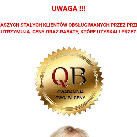
h
salonach
salonach
salonach
salonach
salo
UWAGA !!!
ych.
optycznych.
optycznych.
optycznych.
optycznych.
opty
zamy
Zapraszamy
Zapraszamy
Zapraszamy
Zapraszamy
Zap
NASZYCH STAŁYCH KLIENTÓW OBSŁUGIWANYCH PRZEZ PRZ
CI UTRZYMUJĄ CENY ORAZ RABATY, KTÓRE UZYSKALI PRZE