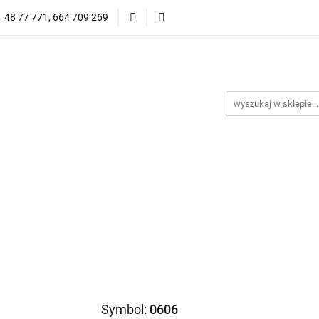
1 48 77 771, 664 709 269
Oprawy Damskie
Oprawy Męskie
Clip-on
Przeciwsłoneczne
Wyprzedaż
Oprawy Unisex
prawy Męskie
Clip-on
*NOWOŚĆ* Okulary Przeciwsło
Symbol:
0606