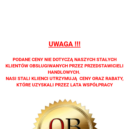
sprzedaży
sprzedaży
sprzedaży
sprzedaży
sprzedaż
detalicznej.
detalicznej.
detalicznej.
detalicznej.
detaliczne
Oprawa
Oprawa
Oprawa
Oprawa
Oprawa
dostępna
dostępna
dostępna
dostępna
dostępna
tylko w
tylko w
tylko w
tylko w
tylko w
salonach
salonach
salonach
salonach
salonach
UWAGA !!!
optycznych.
optycznych.
optycznych.
optycznych.
optycznyc
Zapraszamy
Zapraszamy
Zapraszamy
Zapraszamy
Zaprasza
PODANE CENY NIE DOTYCZĄ NASZYCH STAŁYCH
KLIENTÓW OBSŁUGIWANYCH PRZEZ PRZEDSTAWICIELI
HANDLOWYCH.
NASI STALI KLIENCI UTRZYMUJĄ CENY ORAZ RABATY,
KTÓRE UZYSKALI PRZEZ LATA WSPÓŁPRACY