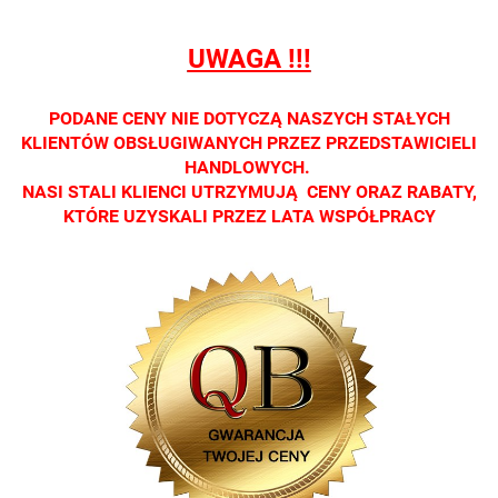
tylko w
tylko w
tylko w
tylko w
tylko w
salonach
salonach
salonach
salonach
salonach
UWAGA !!!
optycznych.
optycznych.
optycznych.
optycznych.
optycznyc
Zapraszamy
Zapraszamy
Zapraszamy
Zapraszamy
Zaprasza
PODANE CENY NIE DOTYCZĄ NASZYCH STAŁYCH
KLIENTÓW OBSŁUGIWANYCH PRZEZ PRZEDSTAWICIELI
HANDLOWYCH.
NASI STALI KLIENCI UTRZYMUJĄ CENY ORAZ RABATY,
KTÓRE UZYSKALI PRZEZ LATA WSPÓŁPRACY