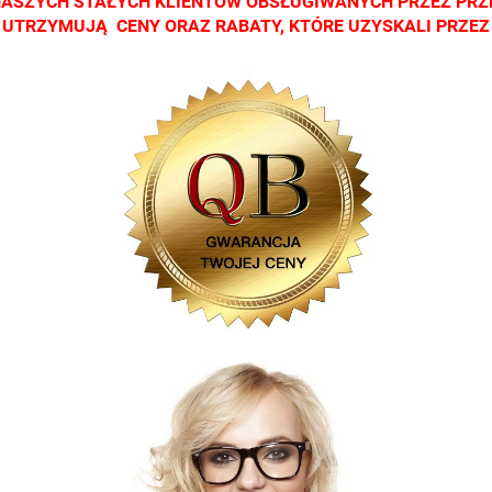
NASZYCH STAŁYCH KLIENTÓW OBSŁUGIWANYCH PRZEZ PRZ
CI UTRZYMUJĄ CENY ORAZ RABATY, KTÓRE UZYSKALI PRZE