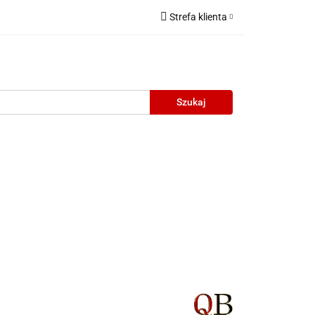
Strefa klienta
Zaloguj się
Zarejestruj się
Dodaj zgłoszenie
neczne
Wyprzedaż
Oprawy Unisex