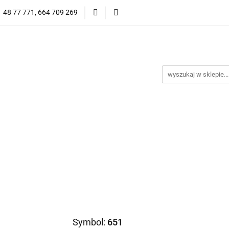
1 48 77 771, 664 709 269
Oprawy Damskie
Oprawy Męskie
Clip-on
Przeciwsłoneczne
Wyprzedaż
Oprawy Unisex
prawy Męskie
Clip-on
*NOWOŚĆ* Okulary Przeciwsło
Symbol:
651