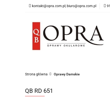
kontakt@opra.com.pl; biuro@opra.com.pl
9
Wszystkie Oprawy
*NOWOŚĆ* Okulary 
Wszystkie Oprawy
Oprawy Damskie
O
Strona główna
Oprawy Damskie
QB RD 651