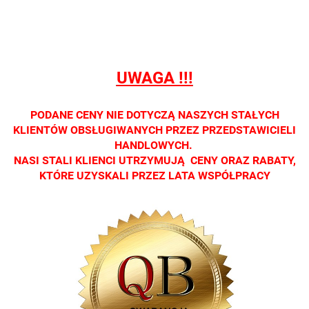
detalicznej.
detalicznej.
detalicznej.
detalicznej.
detaliczne
Oprawa
Oprawa
Oprawa
Oprawa
Oprawa
dostępna
dostępna
dostępna
dostępna
dostępna
tylko w
tylko w
tylko w
tylko w
tylko w
salonach
salonach
salonach
salonach
salonach
UWAGA !!!
optycznych.
optycznych.
optycznych.
optycznych.
optycznyc
Zapraszamy
Zapraszamy
Zapraszamy
Zapraszamy
Zaprasza
PODANE CENY NIE DOTYCZĄ NASZYCH STAŁYCH
KLIENTÓW OBSŁUGIWANYCH PRZEZ PRZEDSTAWICIELI
HANDLOWYCH.
NASI STALI KLIENCI UTRZYMUJĄ CENY ORAZ RABATY,
KTÓRE UZYSKALI PRZEZ LATA WSPÓŁPRACY