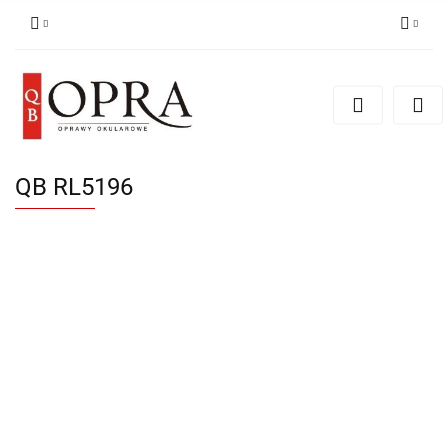
Zaloguj się
Zarejestruj się
Dodaj zgłoszenie
QB RL5196