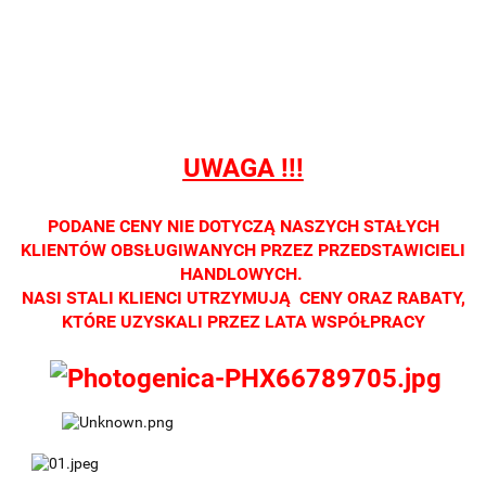
prowadzimy
detalicznej.
detalicznej.
detalicznej.
detalic
sprzedaży
Oprawa
Oprawa
Oprawa
Opraw
detalicznej.
dostępna
dostępna
dostępna
dostęp
Oprawa
tylko w
tylko w
tylko w
tylko w
dostępna tylko
salonach
salonach
salonach
salona
w salonach
optycznych.
optycznych.
optycznych.
optycz
optycznych.
UWAGA !!!
Zapraszamy
Zapraszamy
Zapraszamy
Zapras
Zapraszamy
PODANE CENY NIE DOTYCZĄ NASZYCH STAŁYCH
KLIENTÓW OBSŁUGIWANYCH PRZEZ PRZEDSTAWICIELI
HANDLOWYCH.
NASI STALI KLIENCI UTRZYMUJĄ CENY ORAZ RABATY,
KTÓRE UZYSKALI PRZEZ LATA WSPÓŁPRACY