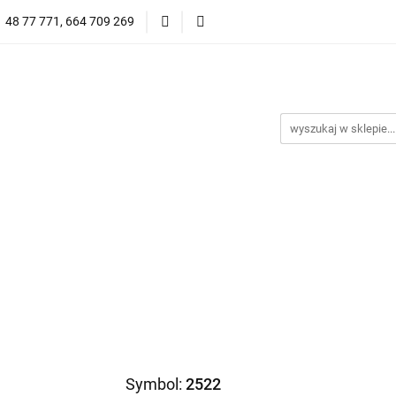
1 48 77 771, 664 709 269
Oprawy Damskie
Oprawy Męskie
Clip-on
Przeciwsłoneczne
Wyprzedaż
Oprawy Unisex
prawy Męskie
Clip-on
*NOWOŚĆ* Okulary Przeciwsło
Symbol:
2522