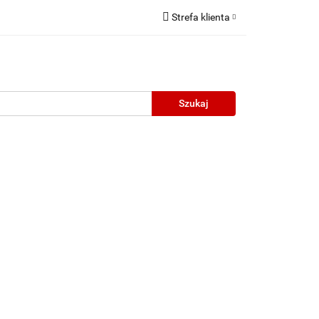
Strefa klienta
Zaloguj się
Zarejestruj się
Dodaj zgłoszenie
neczne
Wyprzedaż
Oprawy Unisex