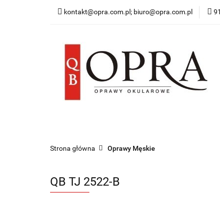
kontakt@opra.com.pl; biuro@opra.com.pl
9
Wszystkie Oprawy
*NOWOŚĆ* Okulary 
Wszystkie Oprawy
Oprawy Damskie
O
Strona główna
Oprawy Męskie
QB TJ 2522-B