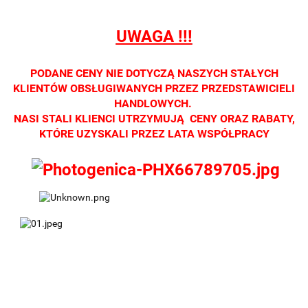
tylko w
tylko w
tylko w
tylko w
tylko w
salonach
salonach
salonach
salonach
salonach
UWAGA !!!
optycznych.
optycznych.
optycznych.
optycznych.
optycznyc
Zapraszamy
Zapraszamy
Zapraszamy
Zapraszamy
Zaprasza
PODANE CENY NIE DOTYCZĄ NASZYCH STAŁYCH
KLIENTÓW OBSŁUGIWANYCH PRZEZ PRZEDSTAWICIELI
HANDLOWYCH.
NASI STALI KLIENCI UTRZYMUJĄ CENY ORAZ RABATY,
KTÓRE UZYSKALI PRZEZ LATA WSPÓŁPRACY