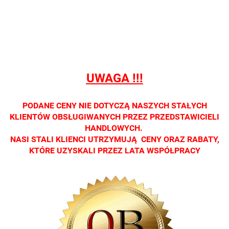
sprzedaży
sprzedaży
sprzedaży
sprzedaży
sprzedaż
detalicznej.
detalicznej.
detalicznej.
detalicznej.
detaliczne
Oprawa
Oprawa
Oprawa
Oprawa
Oprawa
dostępna
dostępna
dostępna
dostępna
dostępna
tylko w
tylko w
tylko w
tylko w
tylko w
salonach
salonach
salonach
salonach
salonach
UWAGA !!!
optycznych.
optycznych.
optycznych.
optycznych.
optycznyc
Zapraszamy
Zapraszamy
Zapraszamy
Zapraszamy
Zaprasza
PODANE CENY NIE DOTYCZĄ NASZYCH STAŁYCH
KLIENTÓW OBSŁUGIWANYCH PRZEZ PRZEDSTAWICIELI
HANDLOWYCH.
NASI STALI KLIENCI UTRZYMUJĄ CENY ORAZ RABATY,
KTÓRE UZYSKALI PRZEZ LATA WSPÓŁPRACY