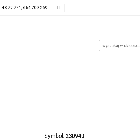
1 48 77 771, 664 709 269
Oprawy Damskie
Oprawy Męskie
Clip-on
Przeciwsłoneczne
Wyprzedaż
Oprawy Unisex
prawy Męskie
Clip-on
*NOWOŚĆ* Okulary Przeciwsło
Symbol:
230940