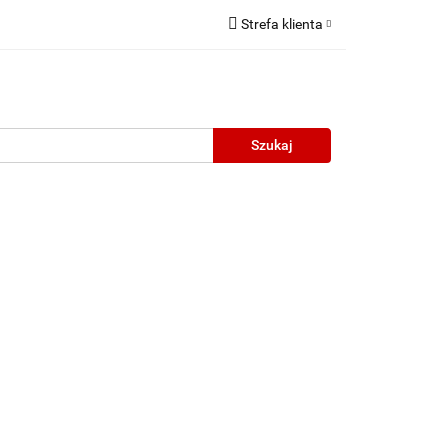
Strefa klienta
Zaloguj się
Zarejestruj się
Dodaj zgłoszenie
neczne
Wyprzedaż
Oprawy Unisex