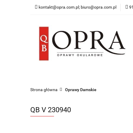
kontakt@opra.com.pl; biuro@opra.com.pl
9
Wszystkie Oprawy
*NOWOŚĆ* Okulary 
Wszystkie Oprawy
Oprawy Damskie
O
Strona główna
Oprawy Damskie
QB V 230940