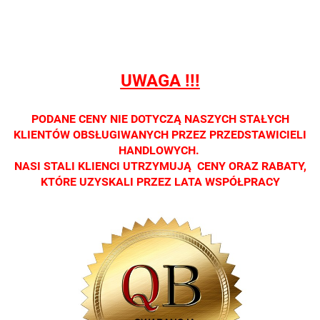
detalicznej.
detalicznej.
detalicznej.
detalicznej.
detaliczne
Oprawa
Oprawa
Oprawa
Oprawa
Oprawa
dostępna
dostępna
dostępna
dostępna
dostępna
tylko w
tylko w
tylko w
tylko w
tylko w
salonach
salonach
salonach
salonach
salonach
UWAGA !!!
optycznych.
optycznych.
optycznych.
optycznych.
optycznyc
Zapraszamy
Zapraszamy
Zapraszamy
Zapraszamy
Zaprasza
PODANE CENY NIE DOTYCZĄ NASZYCH STAŁYCH
KLIENTÓW OBSŁUGIWANYCH PRZEZ PRZEDSTAWICIELI
HANDLOWYCH.
NASI STALI KLIENCI UTRZYMUJĄ CENY ORAZ RABATY,
KTÓRE UZYSKALI PRZEZ LATA WSPÓŁPRACY