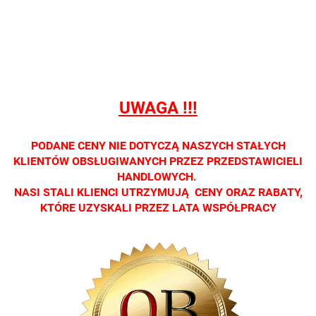
sprzedaży
sprzedaży
sprzedaży
sprzedaży
sprzedaż
detalicznej.
detalicznej.
detalicznej.
detalicznej.
detaliczne
Oprawa
Oprawa
Oprawa
Oprawa
Oprawa
dostępna
dostępna
dostępna
dostępna
dostępna
tylko w
tylko w
tylko w
tylko w
tylko w
salonach
salonach
salonach
salonach
salonach
UWAGA !!!
optycznych.
optycznych.
optycznych.
optycznych.
optycznyc
Zapraszamy
Zapraszamy
Zapraszamy
Zapraszamy
Zaprasza
PODANE CENY NIE DOTYCZĄ NASZYCH STAŁYCH
KLIENTÓW OBSŁUGIWANYCH PRZEZ PRZEDSTAWICIELI
HANDLOWYCH.
NASI STALI KLIENCI UTRZYMUJĄ CENY ORAZ RABATY,
KTÓRE UZYSKALI PRZEZ LATA WSPÓŁPRACY