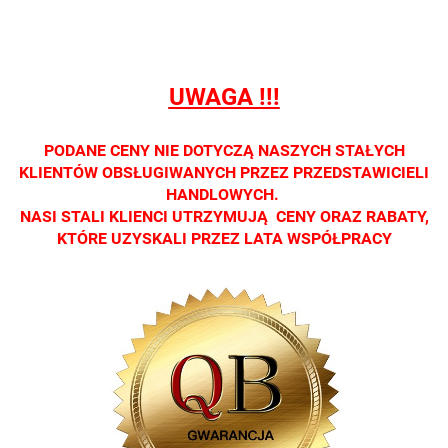
dostępna
dostępna
dostępna
dostępna
dostępna
tylko w
tylko w
tylko w
tylko w
tylko w
salonach
salonach
salonach
salonach
salonach
optycznych.
optycznych.
optycznych.
optycznych.
optycznyc
UWAGA !!!
Zapraszamy
Zapraszamy
Zapraszamy
Zapraszamy
Zaprasza
PODANE CENY NIE DOTYCZĄ NASZYCH STAŁYCH
KLIENTÓW OBSŁUGIWANYCH PRZEZ PRZEDSTAWICIELI
HANDLOWYCH.
NASI STALI KLIENCI UTRZYMUJĄ CENY ORAZ RABATY,
KTÓRE UZYSKALI PRZEZ LATA WSPÓŁPRACY