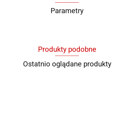
Parametry
Produkty podobne
Ostatnio oglądane produkty
QB RY
QB C 89602
QB DS-M 27
QB 93621
QB 93623
928706