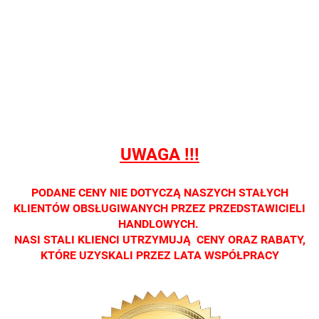
Nie
Nie
Nie
Nie
Nie
prowadzimy
prowadzimy
prowadzimy
prowadzimy
prowadzi
sprzedaży
sprzedaży
sprzedaży
sprzedaży
sprzedaż
detalicznej.
detalicznej.
detalicznej.
detalicznej.
detaliczne
Oprawa
Oprawa
Oprawa
Oprawa
Oprawa
dostępna
dostępna
dostępna
dostępna
dostępna
tylko w
tylko w
tylko w
tylko w
tylko w
salonach
salonach
salonach
salonach
salonach
optycznych.
optycznych.
optycznych.
optycznych.
optycznyc
UWAGA !!!
Zapraszamy
Zapraszamy
Zapraszamy
Zapraszamy
Zaprasza
PODANE CENY NIE DOTYCZĄ NASZYCH STAŁYCH
KLIENTÓW OBSŁUGIWANYCH PRZEZ PRZEDSTAWICIELI
HANDLOWYCH.
NASI STALI KLIENCI UTRZYMUJĄ CENY ORAZ RABATY,
KTÓRE UZYSKALI PRZEZ LATA WSPÓŁPRACY