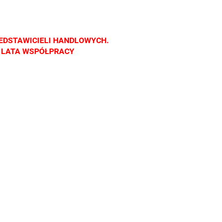
nach
salonach
salonach
salonach
cznych.
optycznych.
optycznych.
optycznych.
raszamy
Zapraszamy
Zapraszamy
Zapraszamy
EDSTAWICIELI HANDLOWYCH.
Z LATA WSPÓŁPRACY