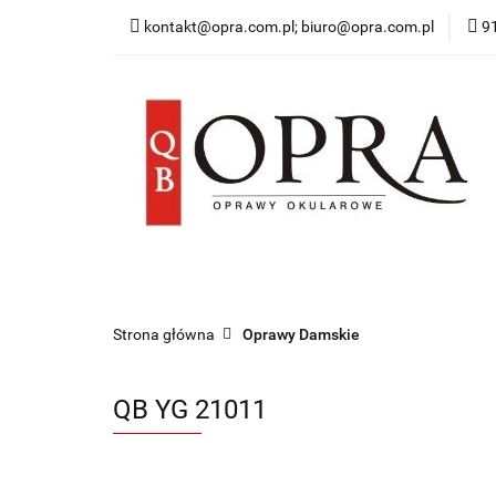
kontakt@opra.com.pl; biuro@opra.com.pl
9
Wszystkie Oprawy
*NOWOŚĆ* Okulary 
Wszystkie Oprawy
Oprawy Damskie
O
Strona główna
Oprawy Damskie
QB YG 21011