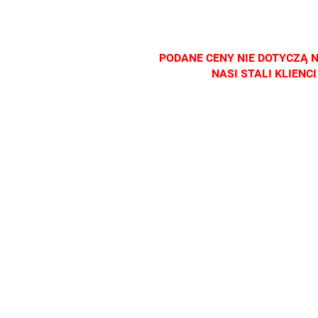
salonach
salonach
salonach
salonac
optycznych.
optycznych.
optycznych.
optyczn
Zapraszamy
Zapraszamy
Zapraszamy
Zapras
PODANE CENY NIE DOTYCZĄ 
NASI STALI KLIEN