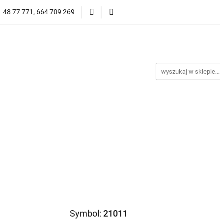
1 48 77 771, 664 709 269
Oprawy Damskie
Oprawy Męskie
Clip-on
Przeciwsłoneczne
Wyprzedaż
Oprawy Unisex
prawy Męskie
Clip-on
*NOWOŚĆ* Okulary Przeciwsło
Symbol:
21011