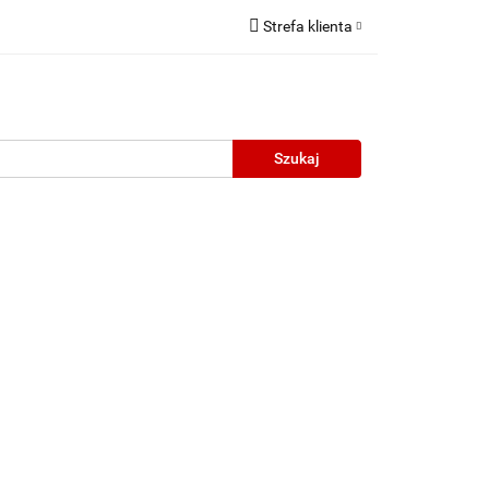
Strefa klienta
Zaloguj się
Zarejestruj się
Dodaj zgłoszenie
neczne
Wyprzedaż
Oprawy Unisex