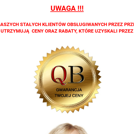
h
salonach
salonach
salonach
salonach
salo
UWAGA !!!
ych.
optycznych.
optycznych.
optycznych.
optycznych.
opty
zamy
Zapraszamy
Zapraszamy
Zapraszamy
Zapraszamy
Zap
NASZYCH STAŁYCH KLIENTÓW OBSŁUGIWANYCH PRZEZ PRZ
CI UTRZYMUJĄ CENY ORAZ RABATY, KTÓRE UZYSKALI PRZE