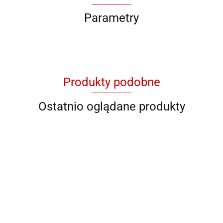
Parametry
Produkty podobne
Ostatnio oglądane produkty
QB YG
QB 8001
QB 8012
QB RY
QB YL 36
11046
928706