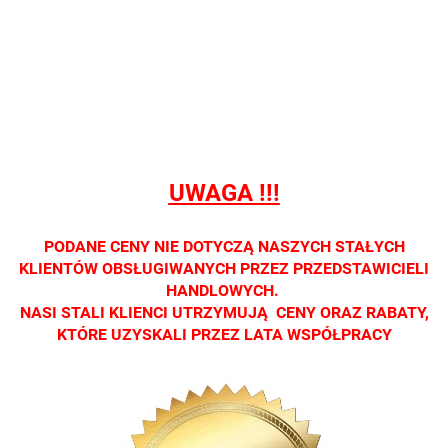
Nie
Nie
Nie
Nie
Nie
prowadzimy
prowadzimy
prowadzimy
prowadzimy
prowadzi
sprzedaży
sprzedaży
sprzedaży
sprzedaży
sprzedaż
detalicznej.
detalicznej.
detalicznej.
detalicznej.
detaliczne
Oprawa
Oprawa
Oprawa
Oprawa
Oprawa
dostępna
dostępna
dostępna
dostępna
dostępna
tylko w
tylko w
tylko w
tylko w
tylko w
salonach
salonach
salonach
salonach
salonach
UWAGA !!!
optycznych.
optycznych.
optycznych.
optycznych.
optycznyc
Zapraszamy
Zapraszamy
Zapraszamy
Zapraszamy
Zaprasza
PODANE CENY NIE DOTYCZĄ NASZYCH STAŁYCH
KLIENTÓW OBSŁUGIWANYCH PRZEZ PRZEDSTAWICIELI
HANDLOWYCH.
NASI STALI KLIENCI UTRZYMUJĄ CENY ORAZ RABATY,
KTÓRE UZYSKALI PRZEZ LATA WSPÓŁPRACY