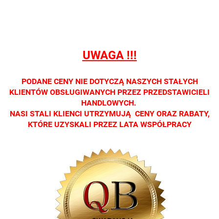
detalicznej.
detalicznej.
detalicznej.
detalicznej.
detaliczne
Oprawa
Oprawa
Oprawa
Oprawa
Oprawa
dostępna
dostępna
dostępna
dostępna
dostępna
tylko w
tylko w
tylko w
tylko w
tylko w
salonach
salonach
salonach
salonach
salonach
UWAGA !!!
optycznych.
optycznych.
optycznych.
optycznych.
optycznyc
Zapraszamy
Zapraszamy
Zapraszamy
Zapraszamy
Zaprasza
PODANE CENY NIE DOTYCZĄ NASZYCH STAŁYCH
KLIENTÓW OBSŁUGIWANYCH PRZEZ PRZEDSTAWICIELI
HANDLOWYCH.
NASI STALI KLIENCI UTRZYMUJĄ CENY ORAZ RABATY,
KTÓRE UZYSKALI PRZEZ LATA WSPÓŁPRACY