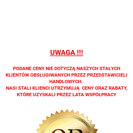
sprzedaży
sprzedaży
sprzedaży
sprzedaży
sprzedaż
detalicznej.
detalicznej.
detalicznej.
detalicznej.
detaliczne
Oprawa
Oprawa
Oprawa
Oprawa
Oprawa
dostępna
dostępna
dostępna
dostępna
dostępna
tylko w
tylko w
tylko w
tylko w
tylko w
salonach
salonach
salonach
salonach
salonach
optycznych.
optycznych.
optycznych.
optycznych.
optycznyc
UWAGA !!!
Zapraszamy
Zapraszamy
Zapraszamy
Zapraszamy
Zaprasza
PODANE CENY NIE DOTYCZĄ NASZYCH STAŁYCH
KLIENTÓW OBSŁUGIWANYCH PRZEZ PRZEDSTAWICIELI
HANDLOWYCH.
NASI STALI KLIENCI UTRZYMUJĄ CENY ORAZ RABATY,
KTÓRE UZYSKALI PRZEZ LATA WSPÓŁPRACY