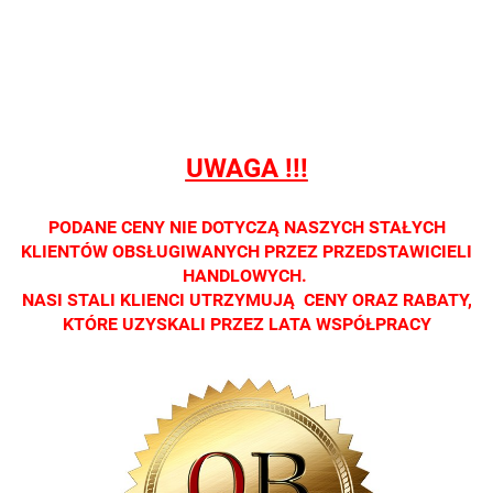
sprzedaży
sprzedaży
sprzedaży
sprzedaży
sprzedaż
detalicznej.
detalicznej.
detalicznej.
detalicznej.
detaliczne
Oprawa
Oprawa
Oprawa
Oprawa
Oprawa
dostępna
dostępna
dostępna
dostępna
dostępna
tylko w
tylko w
tylko w
tylko w
tylko w
salonach
salonach
salonach
salonach
salonach
UWAGA !!!
optycznych.
optycznych.
optycznych.
optycznych.
optycznyc
Zapraszamy
Zapraszamy
Zapraszamy
Zapraszamy
Zaprasza
PODANE CENY NIE DOTYCZĄ NASZYCH STAŁYCH
KLIENTÓW OBSŁUGIWANYCH PRZEZ PRZEDSTAWICIELI
HANDLOWYCH.
NASI STALI KLIENCI UTRZYMUJĄ CENY ORAZ RABATY,
KTÓRE UZYSKALI PRZEZ LATA WSPÓŁPRACY