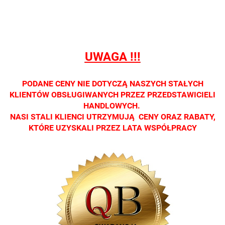
detalicznej.
detalicznej.
detalicznej.
detalicznej.
detaliczne
Oprawa
Oprawa
Oprawa
Oprawa
Oprawa
dostępna
dostępna
dostępna
dostępna
dostępna
tylko w
tylko w
tylko w
tylko w
tylko w
salonach
salonach
salonach
salonach
salonach
UWAGA !!!
optycznych.
optycznych.
optycznych.
optycznych.
optycznyc
Zapraszamy
Zapraszamy
Zapraszamy
Zapraszamy
Zaprasza
PODANE CENY NIE DOTYCZĄ NASZYCH STAŁYCH
KLIENTÓW OBSŁUGIWANYCH PRZEZ PRZEDSTAWICIELI
HANDLOWYCH.
NASI STALI KLIENCI UTRZYMUJĄ CENY ORAZ RABATY,
KTÓRE UZYSKALI PRZEZ LATA WSPÓŁPRACY