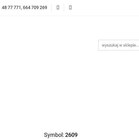
1 48 77 771, 664 709 269
Oprawy Damskie
Oprawy Męskie
Clip-on
Przeciwsłoneczne
Wyprzedaż
Oprawy Unisex
prawy Męskie
Clip-on
*NOWOŚĆ* Okulary Przeciwsło
Symbol:
2609