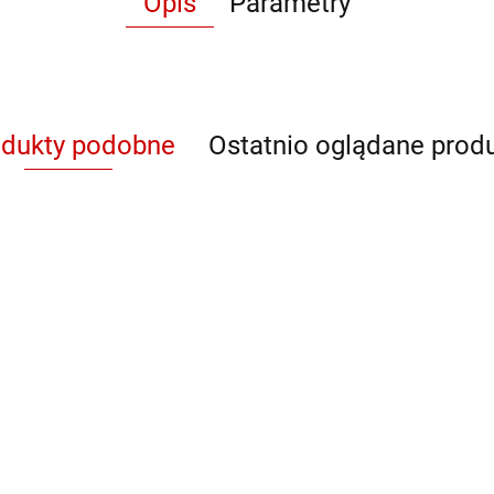
Opis
Parametry
odukty podobne
Ostatnio oglądane prod
QB 93621
QB 93623
QB G5908 +
QB 7
NAKŁADKA
NAK
PODSTAWOWA
POD
imy
Nie prowadzimy
Nie prowadzimy
Nie prowadzimy
Nie 