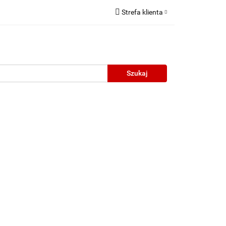
Strefa klienta
Zaloguj się
Zarejestruj się
Dodaj zgłoszenie
neczne
Wyprzedaż
Oprawy Unisex