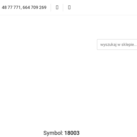
1 48 77 771, 664 709 269
Oprawy Damskie
Oprawy Męskie
Clip-on
Przeciwsłoneczne
Wyprzedaż
Oprawy Unisex
prawy Męskie
Clip-on
*NOWOŚĆ* Okulary Przeciwsło
Symbol:
18003