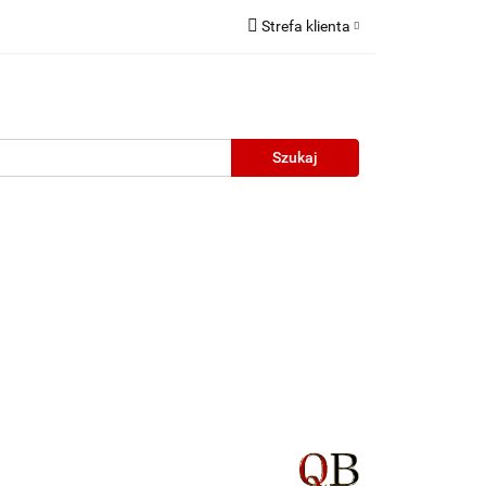
Strefa klienta
Zaloguj się
Zarejestruj się
Dodaj zgłoszenie
neczne
Wyprzedaż
Oprawy Unisex