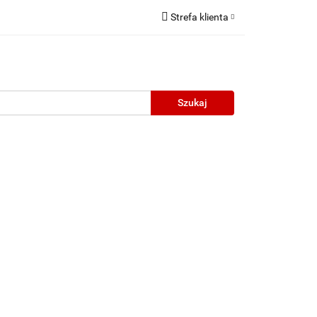
Strefa klienta
Zaloguj się
Zarejestruj się
Dodaj zgłoszenie
neczne
Wyprzedaż
Oprawy Unisex