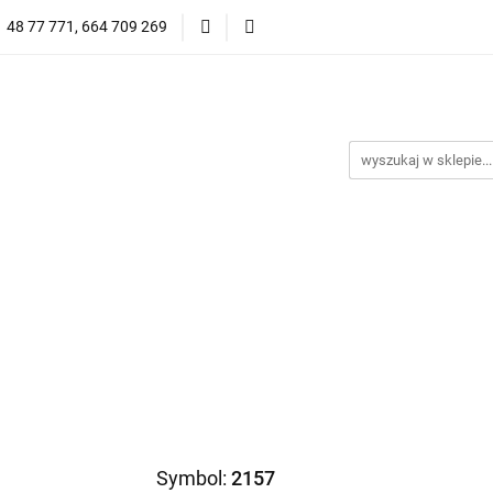
1 48 77 771, 664 709 269
Oprawy Damskie
Oprawy Męskie
Clip-on
Przeciwsłoneczne
Wyprzedaż
Oprawy Unisex
prawy Męskie
Clip-on
*NOWOŚĆ* Okulary Przeciwsło
Symbol:
2157