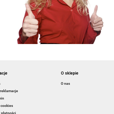
acje
O sklepie
a
O nas
 reklamacje
min
 cookies
 płatności