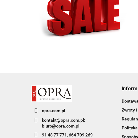
Inform
Dostaw
Zwroty i
opra.com.pl
Regula
kontakt@opra.com.pl;
biuro@opra.com.pl
Polityka
91 48 77 771, 664 709 269
Sposoby