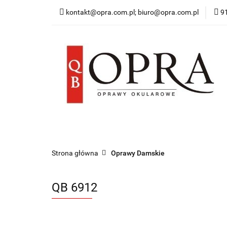
kontakt@opra.com.pl; biuro@opra.com.pl
9
Wszystkie Oprawy
*NOWOŚĆ* Okulary 
Wszystkie Oprawy
Oprawy Damskie
O
Strona główna
Oprawy Damskie
QB 6912