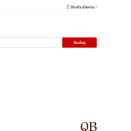
Strefa klienta
Zaloguj się
Zarejestruj się
Dodaj zgłoszenie
neczne
Wyprzedaż
Oprawy Unisex