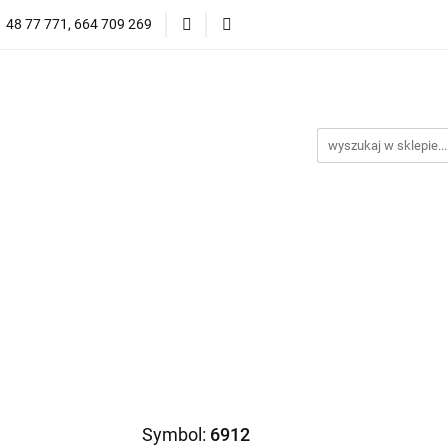
1 48 77 771, 664 709 269
Oprawy Damskie
Oprawy Męskie
Clip-on
Przeciwsłoneczne
Wyprzedaż
Oprawy Unisex
prawy Męskie
Clip-on
*NOWOŚĆ* Okulary Przeciwsło
Symbol:
6912