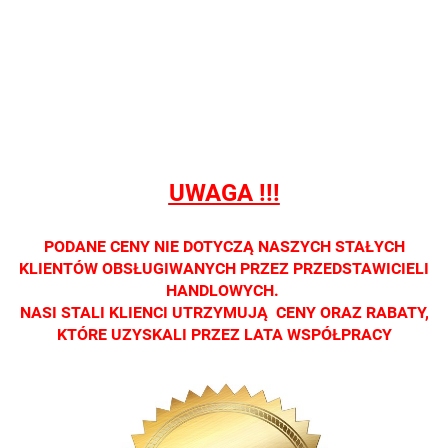
Nie
Nie
Nie
Nie
Nie
prowadzimy
prowadzimy
prowadzimy
prowadzimy
prowadzi
sprzedaży
sprzedaży
sprzedaży
sprzedaży
sprzedaż
detalicznej.
detalicznej.
detalicznej.
detalicznej.
detaliczne
Oprawa
Oprawa
Oprawa
Oprawa
Oprawa
dostępna
dostępna
dostępna
dostępna
dostępna
tylko w
tylko w
tylko w
tylko w
tylko w
salonach
salonach
salonach
salonach
salonach
UWAGA !!!
optycznych.
optycznych.
optycznych.
optycznych.
optycznyc
Zapraszamy
Zapraszamy
Zapraszamy
Zapraszamy
Zaprasza
PODANE CENY NIE DOTYCZĄ NASZYCH STAŁYCH
KLIENTÓW OBSŁUGIWANYCH PRZEZ PRZEDSTAWICIELI
HANDLOWYCH.
NASI STALI KLIENCI UTRZYMUJĄ CENY ORAZ RABATY,
KTÓRE UZYSKALI PRZEZ LATA WSPÓŁPRACY