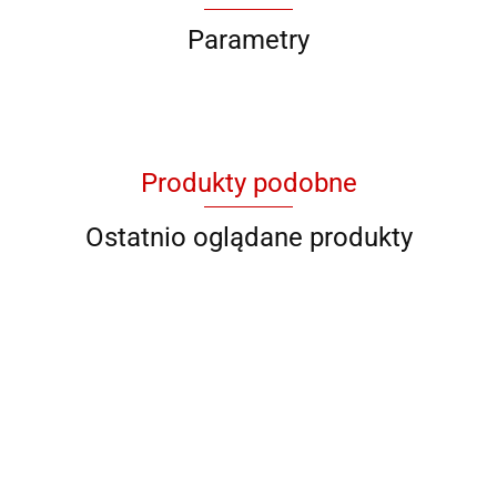
Parametry
Produkty podobne
Ostatnio oglądane produkty
QB 6911
QB 6912
QB 6914
QB YG
QB 8001
11046