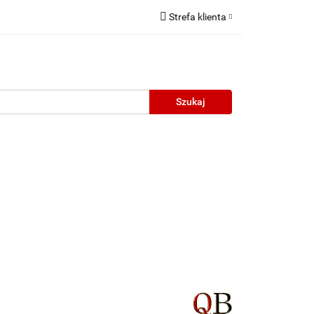
Strefa klienta
Zaloguj się
Zarejestruj się
Dodaj zgłoszenie
neczne
Wyprzedaż
Oprawy Unisex