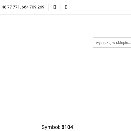
1 48 77 771, 664 709 269
Oprawy Damskie
Oprawy Męskie
Clip-on
Przeciwsłoneczne
Wyprzedaż
Oprawy Unisex
prawy Męskie
Clip-on
*NOWOŚĆ* Okulary Przeciwsło
Symbol:
8104