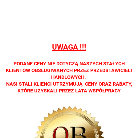
sprzedaży
sprzedaży
sprzedaży
sprzedaży
sprzedaż
detalicznej.
detalicznej.
detalicznej.
detalicznej.
detaliczne
Oprawa
Oprawa
Oprawa
Oprawa
Oprawa
dostępna
dostępna
dostępna
dostępna
dostępna
tylko w
tylko w
tylko w
tylko w
tylko w
salonach
salonach
salonach
salonach
salonach
UWAGA !!!
optycznych.
optycznych.
optycznych.
optycznych.
optycznyc
Zapraszamy
Zapraszamy
Zapraszamy
Zapraszamy
Zaprasza
PODANE CENY NIE DOTYCZĄ NASZYCH STAŁYCH
KLIENTÓW OBSŁUGIWANYCH PRZEZ PRZEDSTAWICIELI
HANDLOWYCH.
NASI STALI KLIENCI UTRZYMUJĄ CENY ORAZ RABATY,
KTÓRE UZYSKALI PRZEZ LATA WSPÓŁPRACY