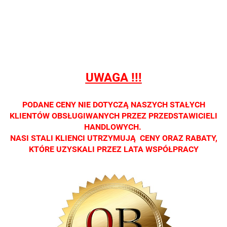
sprzedaży
sprzedaży
sprzedaży
sprzedaży
sprzedaż
detalicznej.
detalicznej.
detalicznej.
detalicznej.
detaliczne
Oprawa
Oprawa
Oprawa
Oprawa
Oprawa
dostępna
dostępna
dostępna
dostępna
dostępna
tylko w
tylko w
tylko w
tylko w
tylko w
salonach
salonach
salonach
salonach
salonach
UWAGA !!!
optycznych.
optycznych.
optycznych.
optycznych.
optycznyc
Zapraszamy
Zapraszamy
Zapraszamy
Zapraszamy
Zaprasza
PODANE CENY NIE DOTYCZĄ NASZYCH STAŁYCH
KLIENTÓW OBSŁUGIWANYCH PRZEZ PRZEDSTAWICIELI
HANDLOWYCH.
NASI STALI KLIENCI UTRZYMUJĄ CENY ORAZ RABATY,
KTÓRE UZYSKALI PRZEZ LATA WSPÓŁPRACY